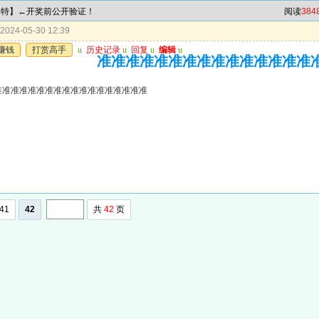
码中特】←开奖前公开验证！
阅读
384
024-05-30 12:39
赚钱
打赏高手
u
历史记录
u
回复
u
编辑
u
准准准准准准准准准准准准准准准
准准准准准准准准准准准准准准准准准
41
42
共
42
页