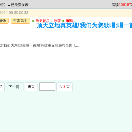
肖中特】←已免费发表
阅读
106197
024-05-30 00:32
赚钱
打赏高手
u
历史记录
u
回复
u
编辑
u
顶天立地真英雄!我们为您歌唱;唱一
我们为您歌唱;唱一首:赞英雄主义歌遍布全国!!!.....
7
末页
共
8
页
下一页