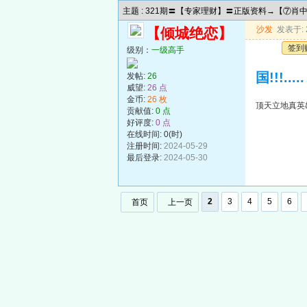
主题 : 321期〓【专家理财】〓正版资料→【⑦
沙发
发表于: 2
【倾城绝恋】
签到
级别：
一级高手
国!!!.....
发帖:
26
威望:
26 点
金币:
26 枚
顶天立地真英雄!
贡献值:
0 点
好评度:
0 点
在线时间: 0(时)
注册时间:
2024-05-29
最后登录:
2024-05-30
2
3
4
5
6
首页
上一页