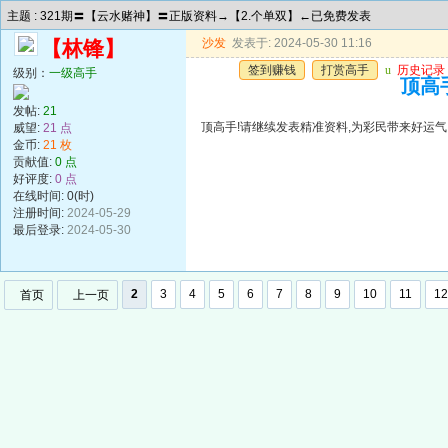
主题 : 321期〓【云水赌神】〓正版资料→【2.个单双】←已免费发表
沙发
发表于: 2024-05-30 11:16
【林锋】
签到赚钱
打赏高手
u
历史记录
级别：
一级高手
顶高手
发帖:
21
顶高手!请继续发表精准资料,为彩民带来好运气!谢谢!!
威望:
21 点
金币:
21 枚
贡献值:
0 点
好评度:
0 点
在线时间: 0(时)
注册时间:
2024-05-29
最后登录:
2024-05-30
2
3
4
5
6
7
8
9
10
11
12
首页
上一页