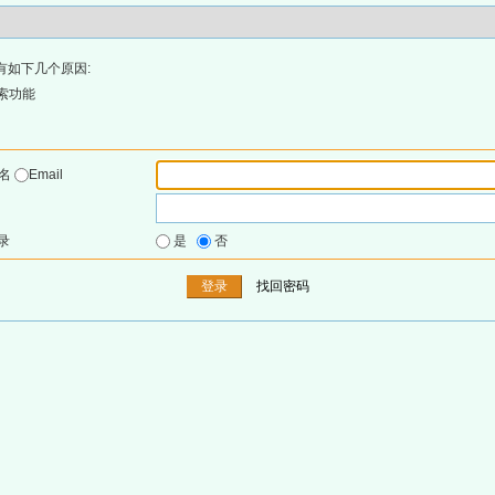
有如下几个原因:
索功能
户名
Email
录
是
否
找回密码