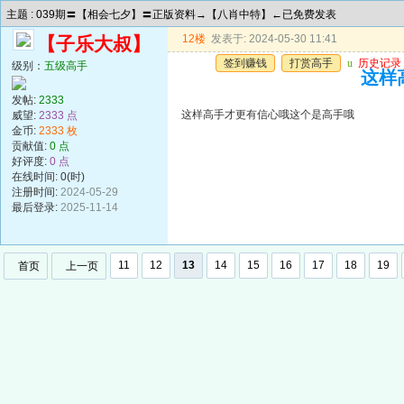
主题 : 039期〓【相会七夕】〓正版资料→【八肖中特】←已免费发表
12楼
发表于: 2024-05-30 11:41
【子乐大叔】
签到赚钱
打赏高手
u
历史记录
级别：
五级高手
这样
发帖:
2333
这样高手才更有信心哦这个是高手哦
威望:
2333 点
金币:
2333 枚
贡献值:
0 点
好评度:
0 点
在线时间: 0(时)
注册时间:
2024-05-29
最后登录:
2025-11-14
11
12
13
14
15
16
17
18
19
首页
上一页