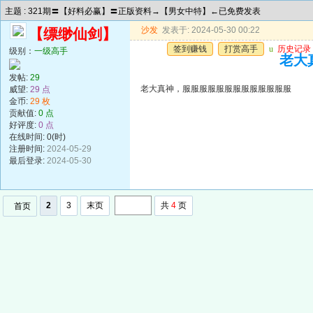
主题 : 321期〓【好料必赢】〓正版资料→【男女中特】←已免费发表
沙发
发表于: 2024-05-30 00:22
【缥缈仙剑】
签到赚钱
打赏高手
u
历史记录
级别：
一级高手
老大
发帖:
29
老大真神，服服服服服服服服服服服服服
威望:
29 点
金币:
29 枚
贡献值:
0 点
好评度:
0 点
在线时间: 0(时)
注册时间:
2024-05-29
最后登录:
2024-05-30
2
3
末页
共
4
页
首页